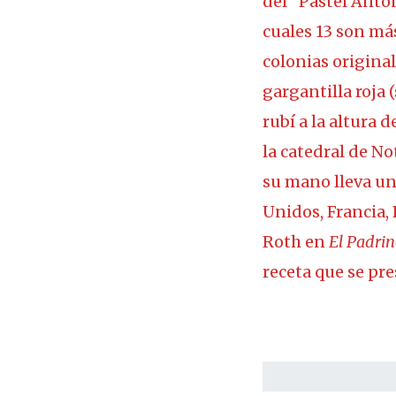
del “Pastel Anton
cuales 13 son más
colonias origina
gargantilla roja 
rubí a la altura 
la catedral de N
su mano lleva un 
Unidos, Francia,
Roth en
El Padrin
receta que se pre