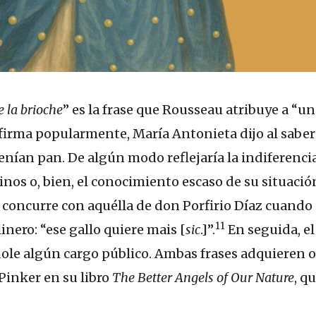
 la brioche
” es la frase que Rousseau atribuye a “u
afirma popularmente, María Antonieta dijo al saber
nían pan. De algún modo reflejaría la indiferencia
inos o, bien, el conocimiento escaso de su situaci
e concurre con aquélla de don Porfirio Díaz cuando 
11
linero: “ese gallo quiere mais [
sic
.]”.
En seguida, el
le algún cargo público. Ambas frases adquieren o
Pinker en su libro
The Better Angels of Our Nature
, q