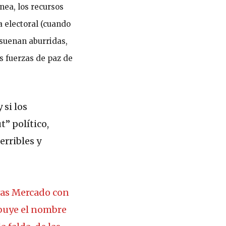
ea, los recursos
a electoral (cuando
 suenan aburridas,
as fuerzas de paz de
 si los
” político,
erribles y
vas Mercado con
ibuye el nombre