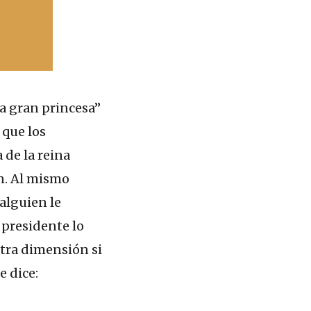
na gran princesa”
 que los
 de la reina
ón. Al mismo
alguien le
 presidente lo
tra dimensión si
ue dice: