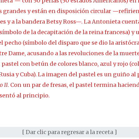
ieta”— con 50 perlas (50 estados Americanos) en la
 grandes y están en disposición circular —refirien
les y a la bandera Betsy Ross—. La Antonieta cuen
(símbolo de la decapitación de la reina francesa) y 
del pecho (símbolo del disparo que se dio la aristóc
otre Dame, acusando a las revoluciones de la muert
pastel con betún de colores blanco, azul y rojo (co
 Rusia y Cuba). La imagen del pastel es un guiño al
o II
. Con un par de fresas, el pastel termina haciend
sentó al principio.
[ Dar clic para regresar a la receta ]