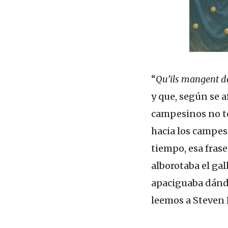
“
Qu’ils mangent de
y que, según se 
campesinos no te
hacia los campes
tiempo, esa fras
alborotaba el gal
apaciguaba dándo
leemos a Steven 