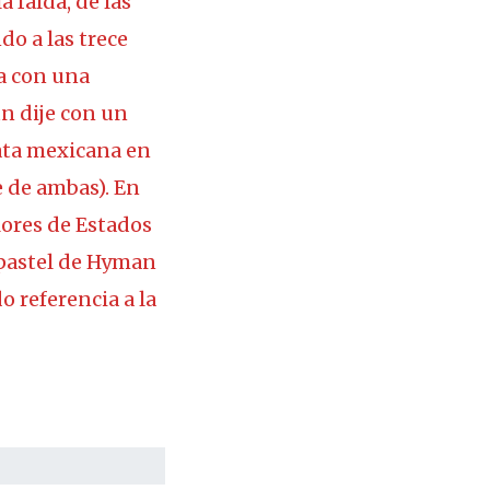
 falda, de las
do a las trece
ta con una
un dije con un
rata mexicana en
e de ambas). En
lores de Estados
 pastel de Hyman
o referencia a la