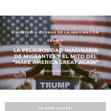
● NÚMERO 6: FORMAS DE LA IMAGINACIÓN
ENSAYO
LA PELIGROSIDAD IMAGINARIA
DE MIGRANTES Y EL MITO DEL
“MAKE AMERICA GREAT AGAIN”
Adrián Galindo Castro
NO MORE CONTENT