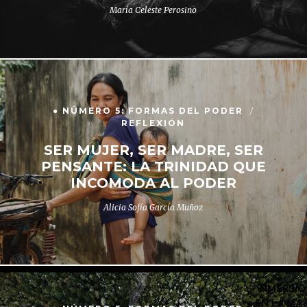
María Celeste Perosino
● NÚMERO 5: FORMAS DEL PODER
REFLEXIÓN
SER MUJER, SER MADRE, SER
PENSANTE: LA TRINIDAD QUE
INCOMODA AL PODER
Alicia Sofía García Muñoz