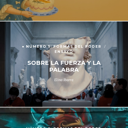
● NÚMERO 5: FORMAS DEL PODER
ENSAYO
SOBRE LA FUERZA Y LA
PALABRA
Elina Ibarra