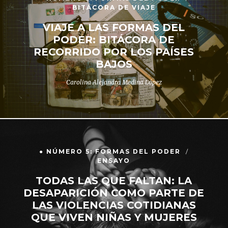
BITÁCORA DE VIAJE
VIAJE A LAS FORMAS DEL
PODER: BITÁCORA DE
RECORRIDO POR LOS PAÍSES
BAJOS
Carolina Alejandra Medina López
● NÚMERO 5: FORMAS DEL PODER
ENSAYO
TODAS LAS QUE FALTAN: LA
DESAPARICIÓN COMO PARTE DE
LAS VIOLENCIAS COTIDIANAS
QUE VIVEN NIÑAS Y MUJERES