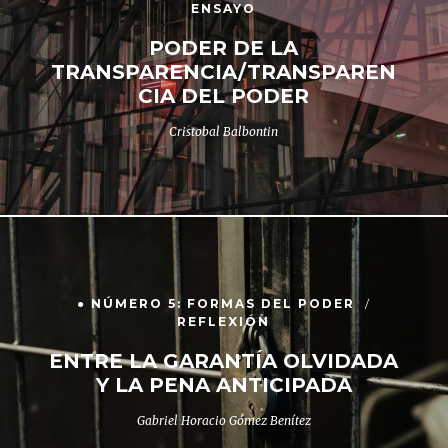
ENSAYO
PODER DE LA
TRANSPARENCIA/TRANSPAREN
CIA DEL PODER
Cristobal Balbontin
● NÚMERO 5: FORMAS DEL PODER
REFLEXIÓN
ENTRE LA GARANTÍA OLVIDADA
Y LA PENA ANTICIPADA
Gabriel Horacio Gómez Benítez