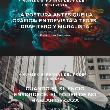
● NÚMERO 5: FORMAS DEL PODER
ENTREVISTA
LA POSTURA ANTES QUE LA
GRÁFICA: ENTREVISTA A TERTS,
GRAFITERO Y MURALISTA
Por: Formas Nómadas
● NÚMERO 5: FORMAS DEL PODER
ENSAYO
CUANDO EL SILENCIO
ENSORDECE: EL PODER DE NO
HABLAR DE GAZA
Delfina Banchero