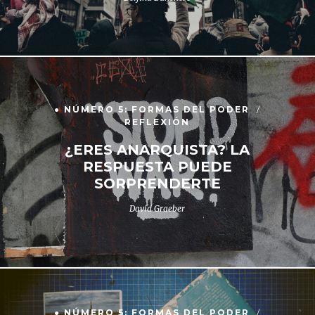
● NÚMERO 5: FORMAS DEL PODER
REFLEXIÓN
¿ERES ANARQUISTA? LA
RESPUESTA PUEDE
SORPRENDERTE
David Graeber
● NÚMERO 5: FORMAS DEL PODER