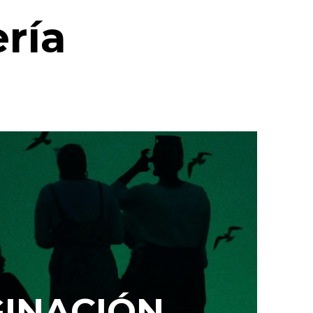
ría
O
GINACIÓN