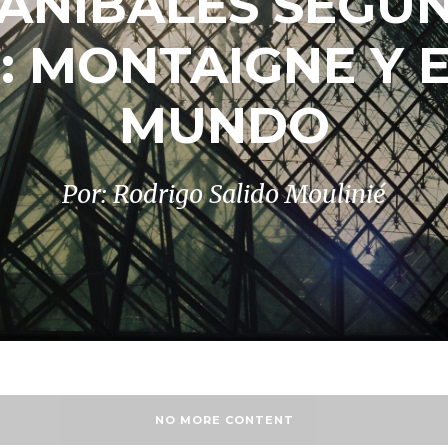
ANÍBALES SEGÚN
: MONTAIGNE Y 
MUNDO
Por: Rodrigo Salido Moulinié
NO MORE CONTENT