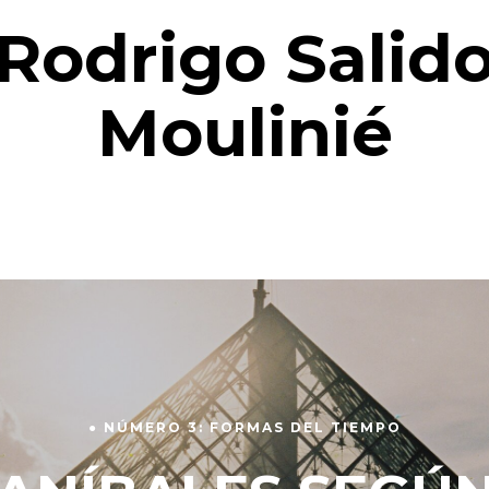
Rodrigo Salid
Moulinié
● NÚMERO 3: FORMAS DEL TIEMPO