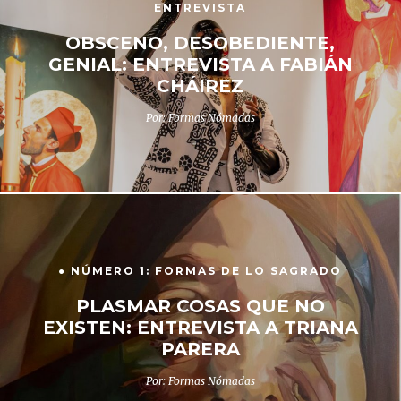
ENTREVISTA
OBSCENO, DESOBEDIENTE,
GENIAL: ENTREVISTA A FABIÁN
CHÁIREZ
Por: Formas Nómadas
● NÚMERO 1: FORMAS DE LO SAGRADO
PLASMAR COSAS QUE NO
EXISTEN: ENTREVISTA A TRIANA
PARERA
Por: Formas Nómadas