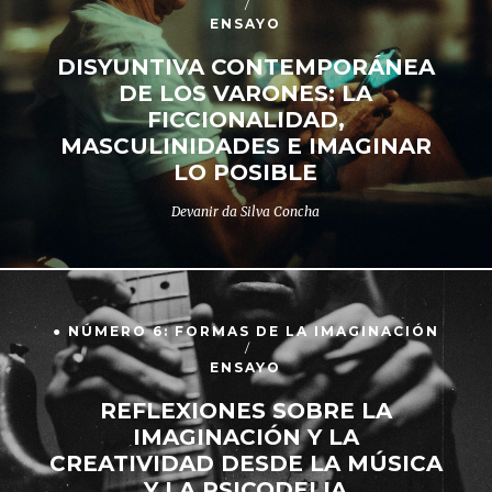
ENSAYO
DISYUNTIVA CONTEMPORÁNEA
DE LOS VARONES: LA
FICCIONALIDAD,
MASCULINIDADES E IMAGINAR
LO POSIBLE
Devanir da Silva Concha
● NÚMERO 6: FORMAS DE LA IMAGINACIÓN
ENSAYO
REFLEXIONES SOBRE LA
IMAGINACIÓN Y LA
CREATIVIDAD DESDE LA MÚSICA
Y LA PSICODELIA