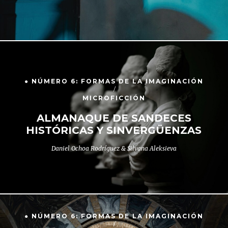
● NÚMERO 6: FORMAS DE LA IMAGINACIÓN
MICROFICCIÓN
ALMANAQUE DE SANDECES
HISTÓRICAS Y SINVERGÜENZAS
Daniel Ochoa Rodríguez & Silvana Aleksieva
● NÚMERO 6: FORMAS DE LA IMAGINACIÓN