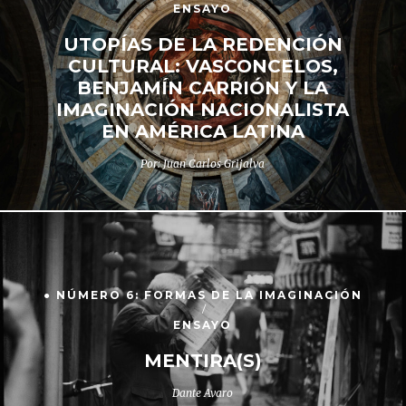
ENSAYO
UTOPÍAS DE LA REDENCIÓN
CULTURAL: VASCONCELOS,
BENJAMÍN CARRIÓN Y LA
IMAGINACIÓN NACIONALISTA
EN AMÉRICA LATINA
Por: Juan Carlos Grijalva
● NÚMERO 6: FORMAS DE LA IMAGINACIÓN
ENSAYO
MENTIRA(S)
Dante Avaro