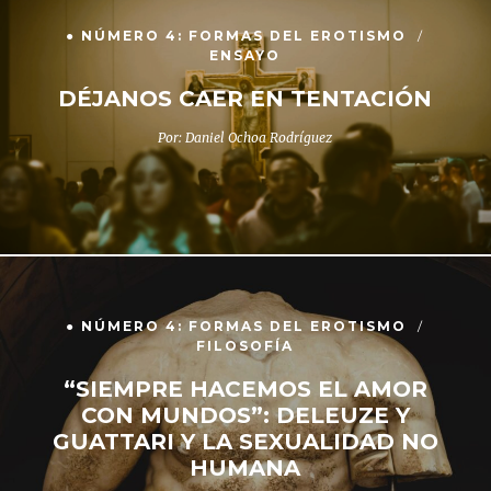
● NÚMERO 4: FORMAS DEL EROTISMO
ENSAYO
DÉJANOS CAER EN TENTACIÓN
Por: Daniel Ochoa Rodríguez
● NÚMERO 4: FORMAS DEL EROTISMO
FILOSOFÍA
“SIEMPRE HACEMOS EL AMOR
CON MUNDOS”: DELEUZE Y
GUATTARI Y LA SEXUALIDAD NO
HUMANA