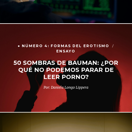
● NÚMERO 4: FORMAS DEL EROTISMO
ENSAYO
50 SOMBRAS DE BAUMAN: ¿POR
QUÉ NO PODEMOS PARAR DE
LEER PORNO?
Por: Daniela Longo Lippera