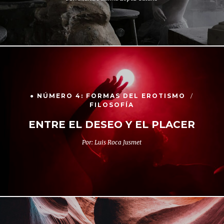
● NÚMERO 4: FORMAS DEL EROTISMO
FILOSOFÍA
ENTRE EL DESEO Y EL PLACER
Por: Luis Roca Jusmet