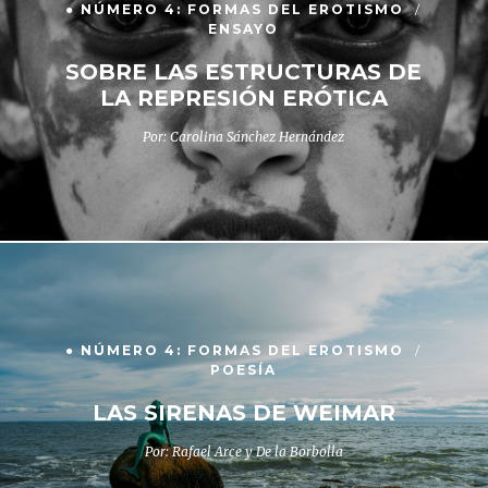
● NÚMERO 4: FORMAS DEL EROTISMO
ENSAYO
SOBRE LAS ESTRUCTURAS DE
LA REPRESIÓN ERÓTICA
Por: Carolina Sánchez Hernández
● NÚMERO 4: FORMAS DEL EROTISMO
POESÍA
LAS SIRENAS DE WEIMAR
Por: Rafael Arce y De la Borbolla