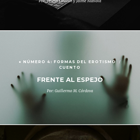
Por: Teresa Esteban y Jaime Nubiola
● NÚMERO 4: FORMAS DEL EROTISMO
CUENTO
FRENTE AL ESPEJO
Por: Guillermo M. Córdova