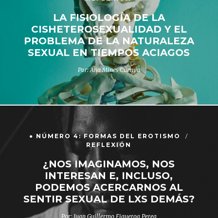
LA FISIOLOGÍA DE LA
CISHETEROSEXUALIDAD Y EL
PROBLEMA DE LA NATURALEZA
SEXUAL EN TIEMPOS ACIAGOS
Por: Ana Mines Cuenya
● NÚMERO 4: FORMAS DEL EROTISMO
REFLEXIÓN
¿NOS IMAGINAMOS, NOS
INTERESAN E, INCLUSO,
PODEMOS ACERCARNOS AL
SENTIR SEXUAL DE LXS DEMÁS?
Por: Juan Guillermo Figueroa Perea