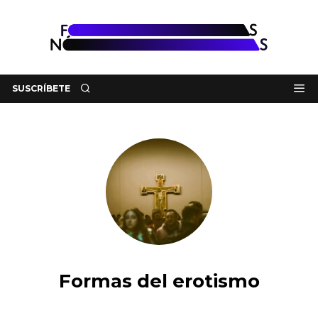
SUSCRÍBETE
Formas del erotismo