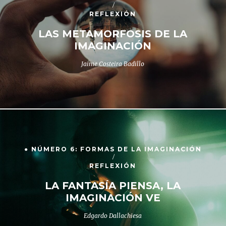
REFLEXIÓN
LAS METAMORFOSIS DE LA
IMAGINACIÓN
Jaime Costeira Badillo
● NÚMERO 6: FORMAS DE LA IMAGINACIÓN
REFLEXIÓN
LA FANTASÍA PIENSA, LA
IMAGINACIÓN VE
Edgardo Dallachiesa