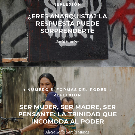
REFLEXIÓN
¿ERES ANARQUISTA? LA
RESPUESTA PUEDE
SORPRENDERTE
David Graeber
● NÚMERO 5: FORMAS DEL PODER
REFLEXIÓN
SER MUJER, SER MADRE, SER
PENSANTE: LA TRINIDAD QUE
INCOMODA AL PODER
Alicia Sofía García Muñoz