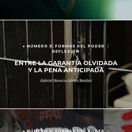
● NÚMERO 5: FORMAS DEL PODER
REFLEXIÓN
ENTRE LA GARANTÍA OLVIDADA
Y LA PENA ANTICIPADA
Gabriel Horacio Gómez Benítez
● NÚMERO 5: FORMAS DEL PODER