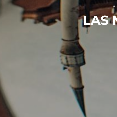
●
LAS 