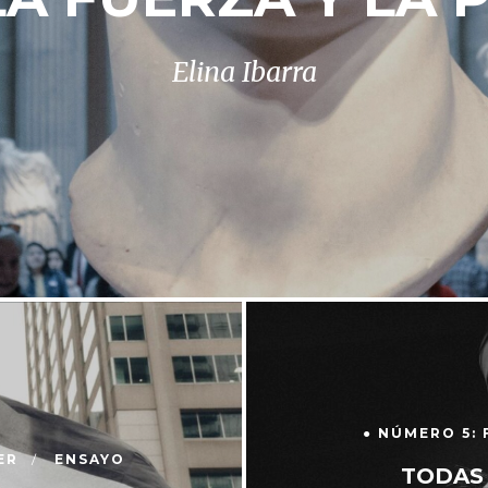
Elina Ibarra
● NÚMERO 5:
DER
ENSAYO
TODAS 