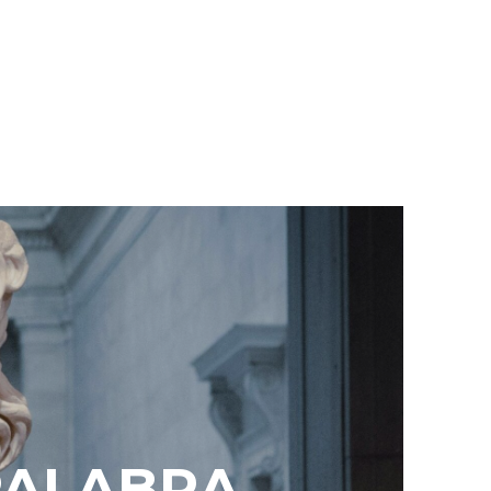
PALABRA