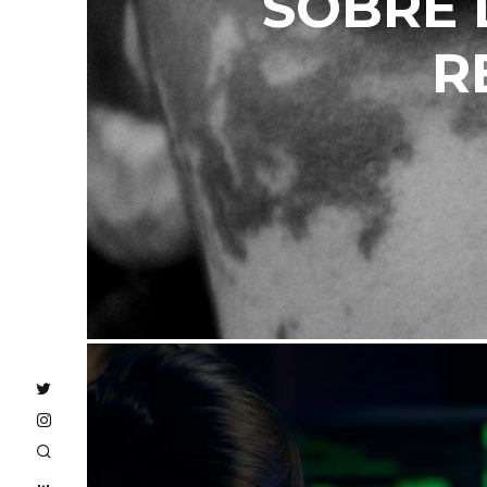
SOBRE 
R