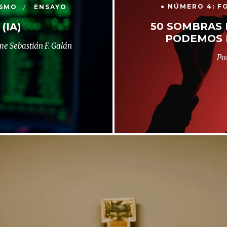
● NÚMERO 4: 
ISMO
ENSAYO
50 SOMBRAS 
(IA)
PODEMOS 
me Sebastián F. Galán
Po