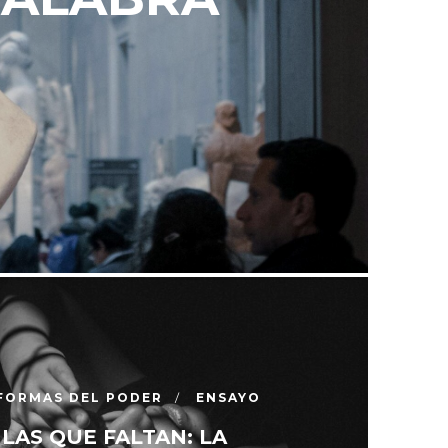
 FORMAS DEL PODER
ENSAYO
LAS QUE FALTAN: LA