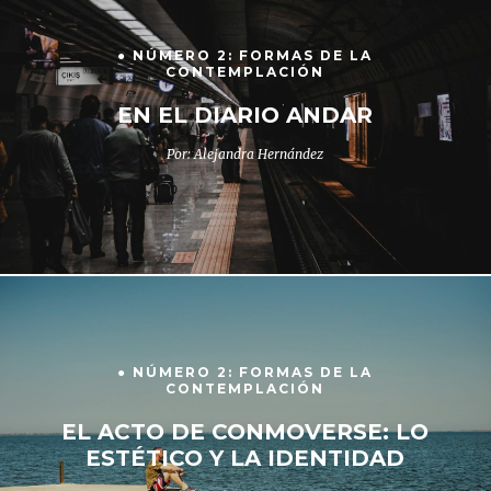
● NÚMERO 2: FORMAS DE LA
CONTEMPLACIÓN
EN EL DIARIO ANDAR
Por: Alejandra Hernández
● NÚMERO 2: FORMAS DE LA
CONTEMPLACIÓN
EL ACTO DE CONMOVERSE: LO
ESTÉTICO Y LA IDENTIDAD