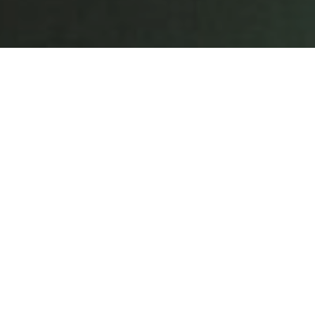
El deseo circula entre desahogos más o
menos efímeros, volátiles y, sin duda,
divergentes: aquello que para unos
resulta natural, para otros se perfila
como una franca extravagancia. Pero,
sin importar si se trata del episodio
más público o el regocijo más íntimo, el